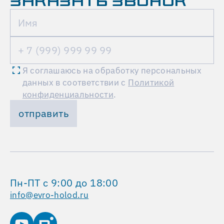
ЗАКАЗАТЬ ЗВОНОК
выхода
из
строя
основного
кондиционера
автоматически
Я соглашаюсь на обработку персональных
включается
данных в соответствии с
Политикой
резервный
конфиденциальности
.
агрегат,
отправить
гарантируя
непрерывность
процесса
охлаждения.
Суммарная
установленная
Пн-ПТ с 9:00 до 18:00
холодопроизводительность
info@evro-holod.ru
составляет
20