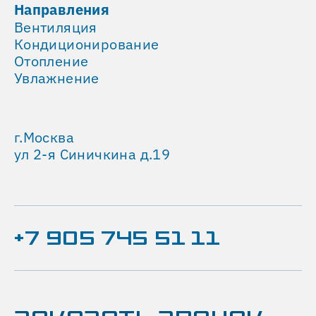
кондиционер
Направления
постоянно
Вентиляция
функционирует,
Кондиционирование
обеспечивая
Отопление
поддержание
Увлажнение
заданных
температурных
условий,
г.Москва
тогда
ул 2-я Синичкина д.19
как
второй
находится
в
режиме
+7 905 745 51 11
ожидания
(«горячего
резерва»).
В
случае