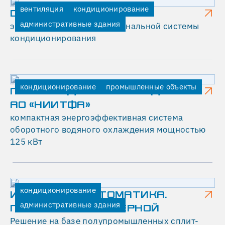
промышленных
вентиляция
кондиционирование
DIGITAL OCTOBER
кондиционеров
административные здания
экспресс-монтаж мультизональной системы
шкафного
кондиционирования
типа
(прецизионных).
Было
принято
кондиционирование
промышленные объекты
ПРОИЗВОДСТВЕННОЕ ЗДАНИЕ
решение
АО «НИИТФА»
установить
компактная энергоэффективная система
для
оборотного водяного охлаждения мощностью
охлаждения
125 кВт
серверной
две
полупромышленные
настенные
сплит-
кондиционирование
ИНВЕСТГАЗАВТОМАТИКА.
системы
административные здания
ПОМЕЩЕНИЕ СЕРВЕРНОЙ
Mitsubishi
Решение на базе полупромышленных сплит-