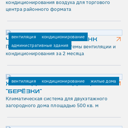
кондиционирования воздуха для торгового
Р
центра районного формата
Н
О
Й
вентиляция
кондиционирование
ЧАЙНА КОНСТРАКШН БАНК
05.12.2024
административные здания
Полная реконструкция системы вентиляции и
Ограниченное
кондиционирования за 2 месяца
пространство
серверной
комнаты
и
вентиляция
кондиционирование
жилые дома
ЖИЛОЙ ДОМ В РЕЗИДЕНЦИИ
плотность
"БЕРЁЗКИ"
установленного
Климатическая система для двухэтажного
там
загородного дома площадью 500 кв. м
оборудования
исключала
установку
больших