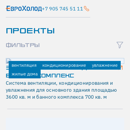
+7 905 745 51 11
Главная
ПРОЕКТЫ
Проекты
Инвестгазавтоматика.
Помещение
ФИЛЬТРЫ
серверной
кондиционирование
вентиляция
кондиционирование
увлажнение
административные
ЗАГОРОДНЫЙ ЖИЛОЙ ДОМ И
здания
жилые дома
БАННЫЙ КОМПЛЕКС
И
Система вентиляции, кондиционирования и
Н
увлажнения для основного здания площадью
3600 кв. м и банного комплекса 700 кв. м
В
Е
С
Т