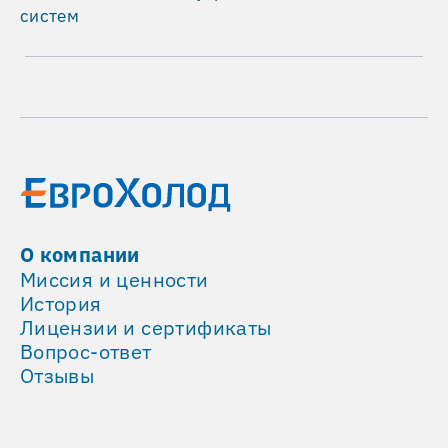
Electric,
систем
каждая
мощностью
10
кВт.
Для
обеспечения
максимальной
отказоустойчивости
системы
проектом
О компании
предусмотрено
Миссия и ценности
использование
История
схемы
Лицензии и сертификаты
резервирования
Вопрос-ответ
и
Отзывы
чередования
работы.
Один