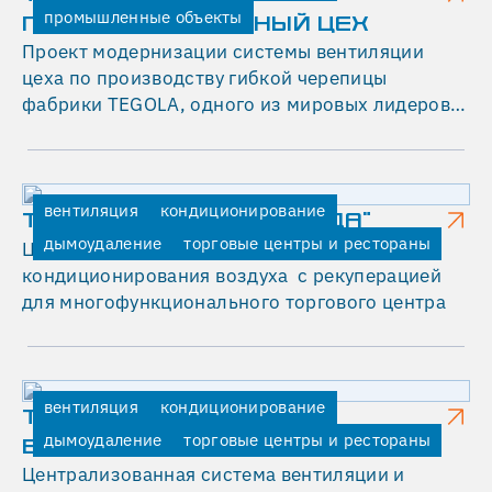
промышленные объекты
П
ПРОИЗВОДСТВЕННЫЙ ЦЕХ
Проект модернизации системы вентиляции
О
цеха по производству гибкой черепицы
М
фабрики TEGOLA, одного из мировых лидеров в
Е
области производства кровельных и
гидроизоляционных систем.
Щ
Е
вентиляция
кондиционирование
ТОРГОВЫЙ ЦЕНТР "СРЕДА"
Н
дымоудаление
торговые центры и рестораны
Централизованная система вентиляции и
И
кондиционирования воздуха с рекуперацией
для многофункционального торгового центра
Е
С
Е
Р
вентиляция
кондиционирование
ТОРГОВЫЙ ЦЕНТР "W
дымоудаление
торговые центры и рестораны
В
БИРЮЛЕВСКАЯ"
Централизованная система вентиляции и
Е