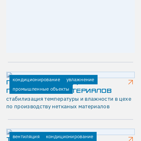
Г
А
З
А
В
Т
О
М
кондиционирование
увлажнение
ГЕКСА - ПРОИЗВОДСТВО
А
промышленные объекты
ПОЛИМЕРНЫХ МАТЕРИАЛОВ
Т
стабилизация температуры и влажности в цехе
по производству нетканых материалов
И
К
А
вентиляция
кондиционирование
.
ТЕГОЛА РУФИНГ -