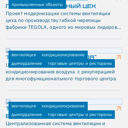
промышленные объекты
ПРОИЗВОДСТВЕННЫЙ ЦЕХ
Проект модернизации системы вентиляции
цеха по производству гибкой черепицы
фабрики TEGOLA, одного из мировых лидеров в
области производства кровельных и
гидроизоляционных систем.
вентиляция
кондиционирование
ТОРГОВЫЙ ЦЕНТР "СРЕДА"
дымоудаление
торговые центры и рестораны
Централизованная система вентиляции и
кондиционирования воздуха с рекуперацией
для многофункционального торгового центра
вентиляция
кондиционирование
ТОРГОВЫЙ ЦЕНТР "W
дымоудаление
торговые центры и рестораны
БИРЮЛЕВСКАЯ"
Централизованная система вентиляции и