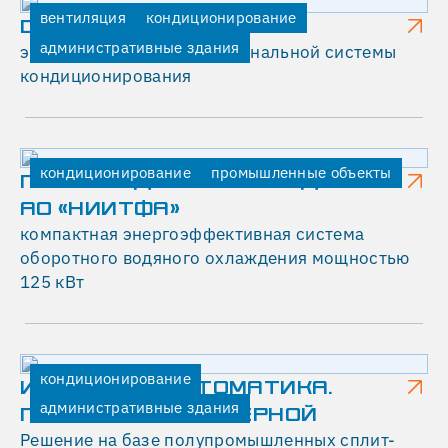
вентиляция
кондиционирование
DIGITAL OCTOBER
административные здания
экспресс-монтаж мультизональной системы
кондиционирования
кондиционирование
промышленные объекты
ПРОИЗВОДСТВЕННОЕ ЗДАНИЕ
АО «НИИТФА»
компактная энергоэффективная система
оборотного водяного охлаждения мощностью
125 кВт
кондиционирование
ИНВЕСТГАЗАВТОМАТИКА.
административные здания
ПОМЕЩЕНИЕ СЕРВЕРНОЙ
Решение на базе полупромышленных сплит-