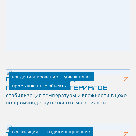
кондиционирование
увлажнение
ГЕКСА - ПРОИЗВОДСТВО
промышленные объекты
ПОЛИМЕРНЫХ МАТЕРИАЛОВ
стабилизация температуры и влажности в цехе
по производству нетканых материалов
вентиляция
кондиционирование
ТЕГОЛА РУФИНГ -