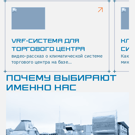
VRF-СИСТЕМА ДЛЯ
КЛ
ТОРГОВОГО ЦЕНТРА
СИС
видео-рассказ о климатической системе
Как о
торгового центра на базе
микро
мультизонального VRF-
сотру
кондиционирования
опыто
ПОЧЕМУ ВЫБИРАЮТ
ИМЕННО НАС