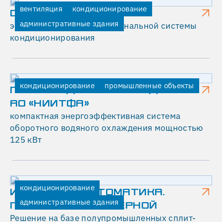
по-
вентиляция
кондиционирование
DIGITAL OCTOBER
прежнему
административные здания
экспресс-монтаж мультизональной системы
обеспечивает
кондиционирования
стабильный
комфортный
микроклимат
для
кондиционирование
промышленные объекты
всех
ПРОИЗВОДСТВЕННОЕ ЗДАНИЕ
помещений.
АО «НИИТФА»
ПАРАМЕТРЫ
компактная энергоэффективная система
ПРОЕКТА
оборотного водяного охлаждения мощностью
125 кВт
Площадь
трехэтажного
здания
торгового
кондиционирование
центра
ИНВЕСТГАЗАВТОМАТИКА.
16
административные здания
ПОМЕЩЕНИЕ СЕРВЕРНОЙ
000
Решение на базе полупромышленных сплит-