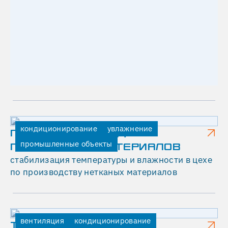
Г
О
В
Ы
Й
Ц
Е
Н
кондиционирование
увлажнение
Т
ГЕКСА - ПРОИЗВОДСТВО
промышленные объекты
ПОЛИМЕРНЫХ МАТЕРИАЛОВ
Р
стабилизация температуры и влажности в цехе
"
по производству нетканых материалов
W
Б
И
вентиляция
кондиционирование
ТЕГОЛА РУФИНГ -