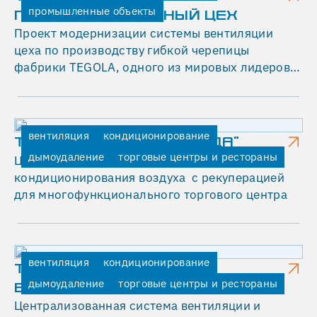
Р
промышленные объекты
ПРОИЗВОДСТВЕННЫЙ ЦЕХ
Ю
Проект модернизации системы вентиляции
Л
цеха по производству гибкой черепицы
фабрики TEGOLA, одного из мировых лидеров в
Е
области производства кровельных и
В
гидроизоляционных систем.
С
вентиляция
кондиционирование
К
ТОРГОВЫЙ ЦЕНТР "СРЕДА"
дымоудаление
торговые центры и рестораны
Централизованная система вентиляции и
А
кондиционирования воздуха с рекуперацией
Я
для многофункционального торгового центра
"
01.10.2025
Проект
вентиляция
кондиционирование
централизованной
ТОРГОВЫЙ ЦЕНТР "W
вентиляции
дымоудаление
торговые центры и рестораны
БИРЮЛЕВСКАЯ"
и
Централизованная система вентиляции и