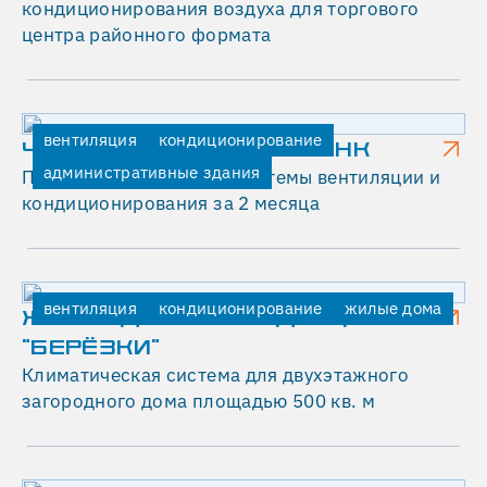
кондиционирования
кондиционирования воздуха для торгового
торгового
центра районного формата
центра
районного
формата
W
вентиляция
кондиционирование
ЧАЙНА КОНСТРАКШН БАНК
выполнен
административные здания
Полная реконструкция системы вентиляции и
в
кондиционирования за 2 месяца
2016
году.
После
девяти
вентиляция
кондиционирование
жилые дома
лет
ЖИЛОЙ ДОМ В РЕЗИДЕНЦИИ
работы
"БЕРЁЗКИ"
система
Климатическая система для двухэтажного
полностью
загородного дома площадью 500 кв. м
сохранила
работоспособность
и