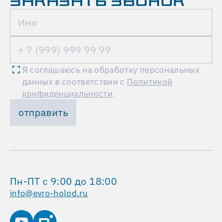
ЗАКАЗАТЬ ЗВОНОК
базе
системы
чиллеров,
фанкойлов
и
приточно-
Я соглашаюсь на обработку персональных
вытяжных
данных в соответствии с
Политикой
систем.
конфиденциальности
.
отправить
Для
охлаждения
воздуха
применяются
центральные
кондиционеры
Пн-ПТ с 9:00 до 18:00
Kentatsu
info@evro-holod.ru
Storman
Aero