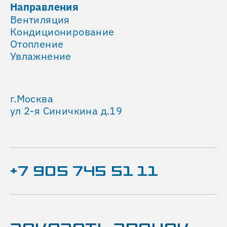
Направления
Суммарная
Вентиляция
мощность
Кондиционирование
системы
Отопление
1,25
Увлажнение
МВт
ПРИМЕНЕННОЕ
ОБОРУДОВАНИЕ
г.Москва
Для
ул 2-я Синичкина д.19
организации
основного
приточно-
вытяжного
воздухообмена
+7 905 745 51 11
реализована
система
центрального
кондиционирования
на