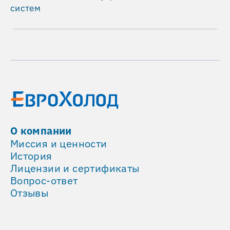
кв.
систем
м
ТЦ
рассчитан
на
посещение
18
000
гостей
в
день
О компании
Суммарная
Миссия и ценности
производительность
История
оборудования
Лицензии и сертификаты
более
Вопрос-ответ
100
Отзывы
тыс.
м³/
час