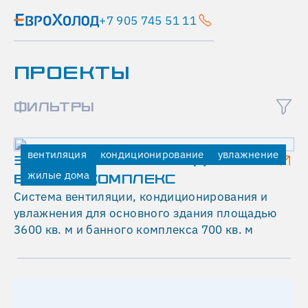
+7 905 745 51 11
Главная
ПРОЕКТЫ
Проекты
Торговый
центр "W
ФИЛЬТРЫ
Бирюлевская"
вентиляция
вентиляция
кондиционирование
увлажнение
кондиционирование
ЗАГОРОДНЫЙ ЖИЛОЙ ДОМ И
жилые дома
дымоудаление
БАННЫЙ КОМПЛЕКС
Система вентиляции, кондиционирования и
торговые
увлажнения для основного здания площадью
центры и
рестораны
3600 кв. м и банного комплекса 700 кв. м
Т
О
Р