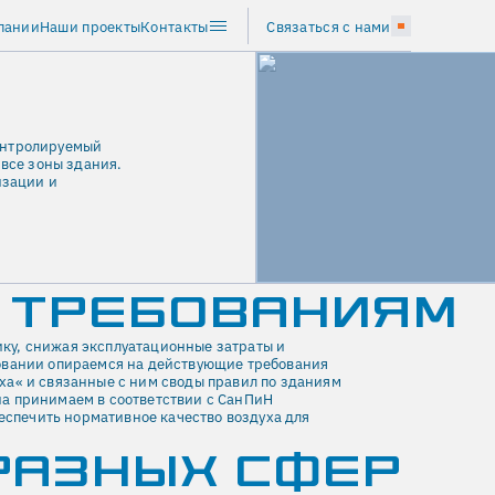
пании
Наши проекты
Контакты
Связаться с нами
онтролируемый
 все зоны здания.
изации и
 ТРЕБОВАНИЯМ
ку, снижая эксплуатационные затраты и
овании опираемся на действующие требования
ха« и связанные с ним своды правил по зданиям
а принимаем в соответствии с СанПиН
беспечить нормативное качество воздуха для
РАЗНЫХ CФЕР