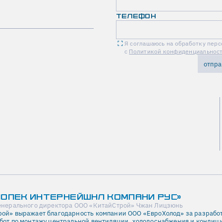
ТЕЛЕФОН
Я соглашаюсь на обработку перс
с
Политикой конфиденциальнос
отпра
НОПЕК ИНТЕРНЕЙШНЛ КОМПАНИ РУС»
енерального директора ООО «КитайСтрой» Чжан Лицзюнь
ой» выражает благодарность компании ООО «ЕвроХолод» за разработ
бот по монтажу центральной вентиляции, холодоснабжения и кондици