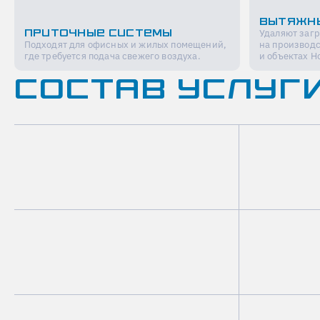
Вытяжн
Удаляют заг
приточные системы
Подходят для офисных и жилых помещений,
на производс
где требуется подача свежего воздуха.
и объектах H
СОСТАВ УСЛУГ