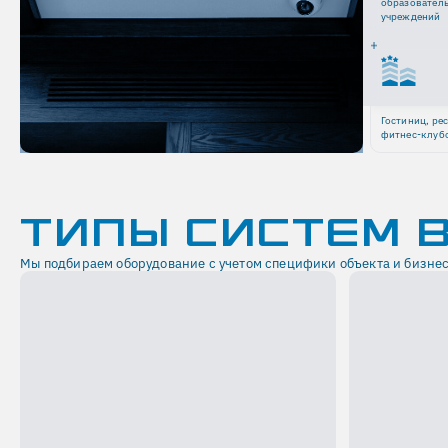
образовател
учреждений
Гостиниц, ре
фитнес-клуб
ТИПЫ СИСТЕМ 
Мы подбираем оборудование с учетом специфики объекта и бизнес