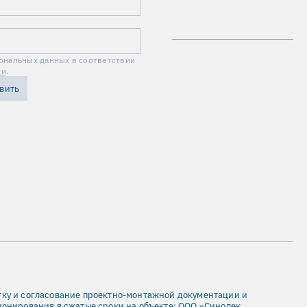
ональных данных в соответствии
ти
.
вить
ку и согласование проектно-монтажной документации и
онирования в сжатые сроки на объекте: ООО «Синопек