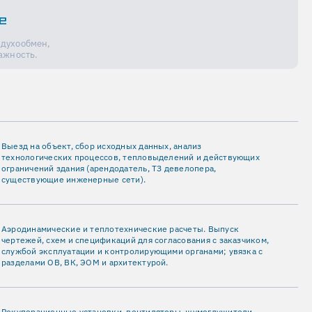
е
духообмен,
ажность.
Выезд на объект, сбор исходных данных, анализ
технологических процессов, тепловыделений и действующих
ограничений здания (арендодатель, ТЗ девелопера,
существующие инженерные сети).
Аэродинамические и теплотехнические расчеты. Выпуск
чертежей, схем и спецификаций для согласования с заказчиком,
службой эксплуатации и контролирующими органами; увязка с
разделами ОВ, ВК, ЭОМ и архитектурой.
Рекуперационные установки, вентиляторы, шумоглушители,