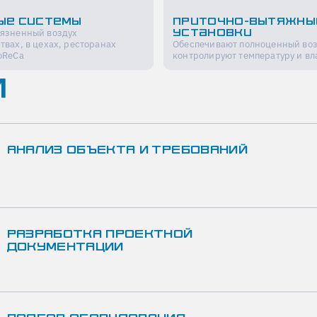
ые системы
Приточно-вытяжны
рязненный воздух
установки
твах, в цехах, ресторанах
Обеспечивают полноценный воз
oReCa
контролируют температуру и вл
И
АНАЛИЗ ОБЪЕКТА И ТРЕБОВАНИЙ
РАЗРАБОТКА ПРОЕКТНОЙ
ДОКУМЕНТАЦИИ