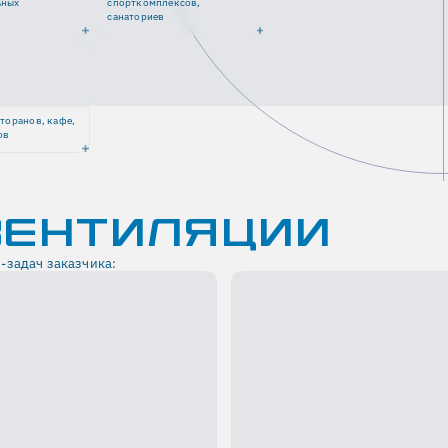
ьных
спорткомплексов,
санаториев
сторанов, кафе,
ов
ВЕНТИЛЯЦИИ
-задач заказчика: