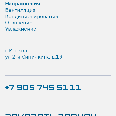
ОБЪЕКТА
Направления
Площадь
Вентиляция
помещения:
Кондиционирование
1647
Отопление
м²
Увлажнение
Высота
потолков:
12
г.Москва
метров
ул 2-я Синичкина д.19
В
основу
системы
легла
+7 905 745 51 11
высокопроизводительная
и
экономичная
приточно-
вытяжная