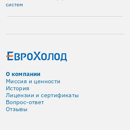
компании,
систем
имеющих
большой
опыт
реализации
аналогичных
проектов,
лицензию
МЧС,
членство
в
О компании
СРО
Миссия и ценности
по
История
проектированию
Лицензии и сертификаты
и
Вопрос-ответ
строительству.
Отзывы
ОСНОВНЫЕ
ХАРАКТЕРИСТИКИ