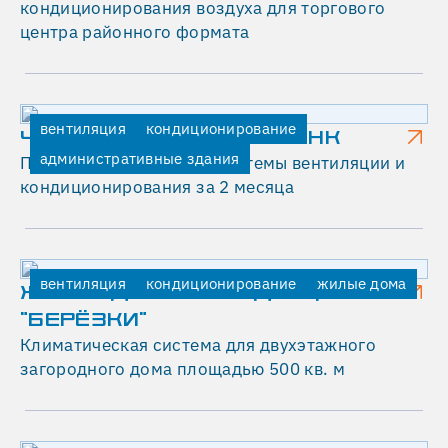
кондиционирования воздуха для торгового
Задача
центра районного формата
клиента
заключалась
в
установке
вентиляция
кондиционирование
эффективной
ЧАЙНА КОНСТРАКШН БАНК
приточной
административные здания
Полная реконструкция системы вентиляции и
вентиляции,
кондиционирования за 2 месяца
способной
обеспечить
чистоту
воздуха
вентиляция
кондиционирование
жилые дома
ЖИЛОЙ ДОМ В РЕЗИДЕНЦИИ
и
"БЕРЁЗКИ"
комфортные
Климатическая система для двухэтажного
условия
загородного дома площадью 500 кв. м
труда
сотрудников.