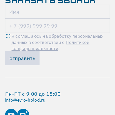
ЗАКАЗАТЬ ЗВОНОК
установка
с
охлаждением
и
теплоутилизацией
AVM7000L
Я соглашаюсь на обработку персональных
российского
данных в соответствии с
Политикой
производителя
конфиденциальности
.
VERTRO.
Новую
отправить
систему
наши
инженеры
интегрировали
с
Пн-ПТ с 9:00 до 18:00
уже
info@evro-holod.ru
имеющимися
вентиляторами
цеха,