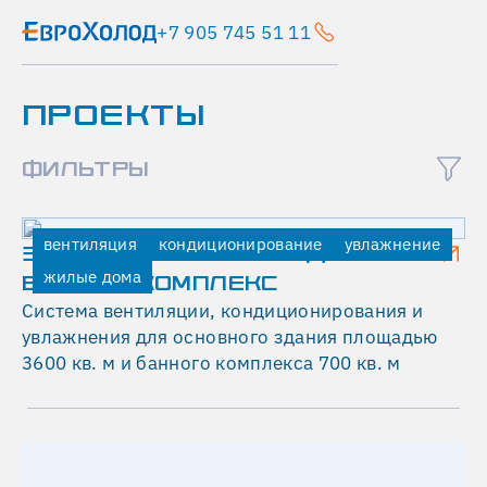
+7 905 745 51 11
Главная
ПРОЕКТЫ
Проекты
Тегола Руфинг -
производственный
ФИЛЬТРЫ
цех
вентиляция
вентиляция
кондиционирование
увлажнение
кондиционирование
ЗАГОРОДНЫЙ ЖИЛОЙ ДОМ И
жилые дома
промышленные
БАННЫЙ КОМПЛЕКС
объекты
Система вентиляции, кондиционирования и
Т
увлажнения для основного здания площадью
3600 кв. м и банного комплекса 700 кв. м
Е
Г
О
Л