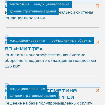
Требовалось
вентиляция
кондиционирование
привести
DIGITAL OCTOBER
воздух
административные здания
экспресс-монтаж мультизональной системы
в
кондиционирования
помещении
в
полное
соответствие
кондиционирование
промышленные объекты
ПРОИЗВОДСТВЕННОЕ ЗДАНИЕ
строгим
АО «НИИТФА»
европейским
компактная энергоэффективная система
стандартам
оборотного водяного охлаждения мощностью
125 кВт
В
качестве
исполнителей
корпорация
кондиционирование
Tegola
ИНВЕСТГАЗАВТОМАТИКА.
рассматривала
административные здания
ПОМЕЩЕНИЕ СЕРВЕРНОЙ
только
Решение на базе полупромышленных сплит-