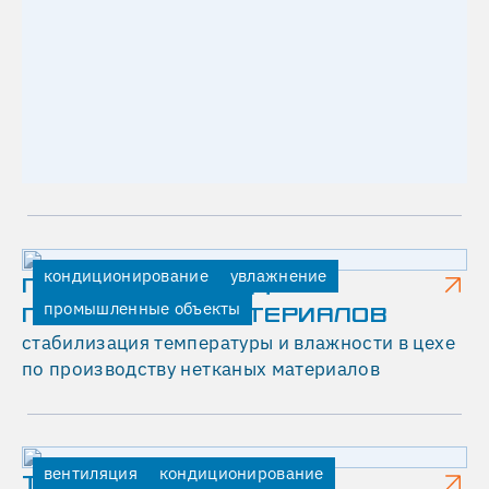
А
Р
У
Ф
И
Н
Г
-
кондиционирование
увлажнение
ГЕКСА - ПРОИЗВОДСТВО
П
промышленные объекты
ПОЛИМЕРНЫХ МАТЕРИАЛОВ
Р
стабилизация температуры и влажности в цехе
по производству нетканых материалов
О
И
З
В
вентиляция
кондиционирование
ТЕГОЛА РУФИНГ -