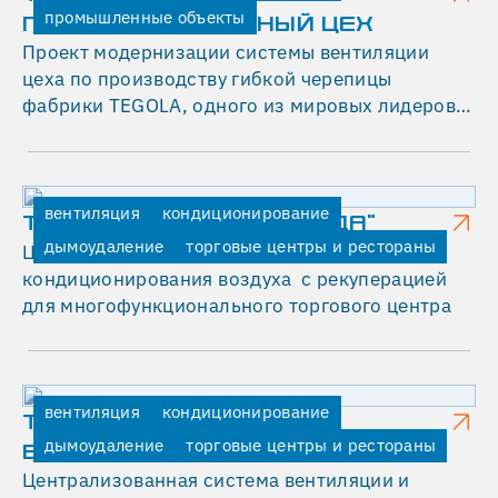
промышленные объекты
О
ПРОИЗВОДСТВЕННЫЙ ЦЕХ
Проект модернизации системы вентиляции
Д
цеха по производству гибкой черепицы
С
фабрики TEGOLA, одного из мировых лидеров в
Т
области производства кровельных и
гидроизоляционных систем.
В
Е
вентиляция
кондиционирование
ТОРГОВЫЙ ЦЕНТР "СРЕДА"
Н
дымоудаление
торговые центры и рестораны
Централизованная система вентиляции и
Н
кондиционирования воздуха с рекуперацией
Ы
для многофункционального торгового центра
Й
Ц
Е
вентиляция
кондиционирование
ТОРГОВЫЙ ЦЕНТР "W
Х
дымоудаление
торговые центры и рестораны
БИРЮЛЕВСКАЯ"
Централизованная система вентиляции и
04.11.2025