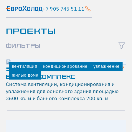
+7 905 745 51 11
Главная
ПРОЕКТЫ
Проекты
Digital
October
ФИЛЬТРЫ
вентиляция
кондиционирование
вентиляция
кондиционирование
увлажнение
ЗАГОРОДНЫЙ ЖИЛОЙ ДОМ И
административные
жилые дома
здания
БАННЫЙ КОМПЛЕКС
D
Система вентиляции, кондиционирования и
увлажнения для основного здания площадью
I
3600 кв. м и банного комплекса 700 кв. м
G
I
T