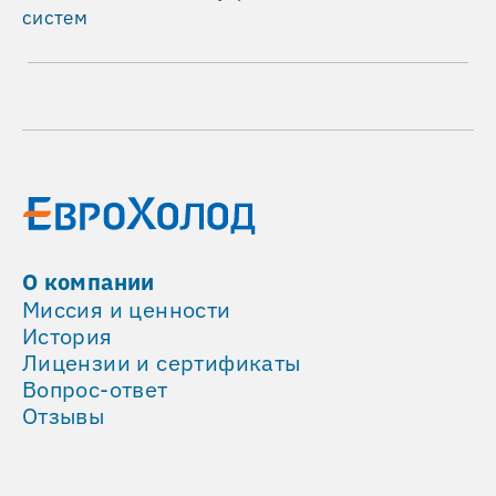
новых
систем
технологий.
Несколько
лет
назад
компания
вышла
на
нас
по
О компании
рекламе
Миссия и ценности
оборудования.
История
Тогда
Лицензии и сертификаты
ей
Вопрос-ответ
требовалось
Отзывы
установить
2
небольших