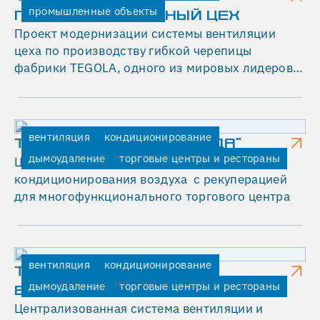
—
промышленные объекты
ПРОИЗВОДСТВЕННЫЙ ЦЕХ
с
Проект модернизации системы вентиляции
еще
цеха по производству гибкой черепицы
более
фабрики TEGOLA, одного из мировых лидеров в
масштабными
области производства кровельных и
и
гидроизоляционных систем.
значимыми
проектами,
вентиляция
кондиционирование
ТОРГОВЫЙ ЦЕНТР "СРЕДА"
—
дымоудаление
торговые центры и рестораны
Централизованная система вентиляции и
мы
кондиционирования воздуха с рекуперацией
убеждаемся
для многофункционального торгового центра
в
том,
что
делаем
свою
вентиляция
кондиционирование
ТОРГОВЫЙ ЦЕНТР "W
работу
дымоудаление
торговые центры и рестораны
БИРЮЛЕВСКАЯ"
хорошо.
Централизованная система вентиляции и
Среди