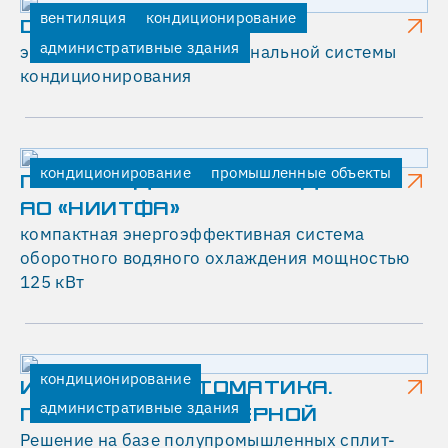
поддерживает
вентиляция
кондиционирование
стартапы
DIGITAL OCTOBER
административные здания
в
экспресс-монтаж мультизональной системы
России
кондиционирования
и
СНГ,
а
также
кондиционирование
промышленные объекты
ПРОИЗВОДСТВЕННОЕ ЗДАНИЕ
проводит
АО «НИИТФА»
пресс-
компактная энергоэффективная система
конференции,
оборотного водяного охлаждения мощностью
семинары
125 кВт
и
форумы,
посвященные
вопросам
кондиционирование
инновационного
ИНВЕСТГАЗАВТОМАТИКА.
административные здания
бизнеса
ПОМЕЩЕНИЕ СЕРВЕРНОЙ
и
Решение на базе полупромышленных сплит-