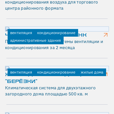
кондиционирования воздуха для торгового
таких
центра районного формата
клиентов
—
компания
Digital
вентиляция
кондиционирование
ЧАЙНА КОНСТРАКШН БАНК
October,
административные здания
специализирующаяся
Полная реконструкция системы вентиляции и
на
кондиционирования за 2 месяца
локализации
и
разработке
образовательных
вентиляция
кондиционирование
жилые дома
ЖИЛОЙ ДОМ В РЕЗИДЕНЦИИ
продуктов
"БЕРЁЗКИ"
в
Климатическая система для двухэтажного
сфере
загородного дома площадью 500 кв. м
экономики
знаний.
Она