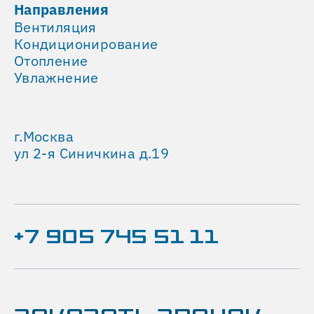
Направления
кондиционера
Вентиляция
относительно
Кондиционирование
большой
Отопление
мощности.
Увлажнение
Спустя
время
клиент
обратился
г.Москва
с
ул 2-я Синичкина д.19
новым
проектом
—
оснащение
системами
+7 905 745 51 11
кондиционирования
и
вентиляции
воздуха