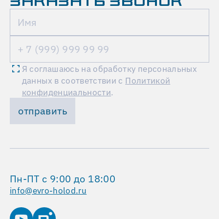
ЗАКАЗАТЬ ЗВОНОК
2-
этажного
объекта,
предназначенного
для
проведения
Я соглашаюсь на обработку персональных
мероприятий.
данных в соответствии с
Политикой
конфиденциальности
.
От
отправить
нас
требовалось
провести
проектно-
монтажные
работы
Пн-ПТ с 9:00 до 18:00
в
info@evro-holod.ru
сжатые
сроки
—