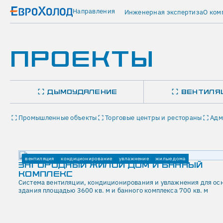
Направления
Инженерная экспертиза
О ком
Главная
ПРОЕКТЫ
Проекты
Чайна
Констракшн
Банк
вентиляция
кондиционирование
ДЫМОУДАЛЕНИЕ
ВЕНТИЛЯ
административные
здания
ЧАЙНА
Промышленные объекты
Торговые центры и рестораны
Адм
КОНСТРАКШН
БАНК
вентиляция
кондиционирование
увлажнение
жилые дома
22.07.2025
ЗАГОРОДНЫЙ ЖИЛОЙ ДОМ И БАННЫЙ
Компания
КОМПЛЕКС
«КитайСтрой»,
Система вентиляции, кондиционирования и увлажнения для ос
занимающаяся
здания площадью 3600 кв. м и банного комплекса 700 кв. м
строительством
жилых
и
нежилых