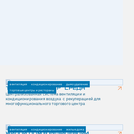
вентиляция
кондиционирование
дымоудаление
ТОРГОВЫЙ ЦЕНТР "СРЕДА"
торговые центры и рестораны
Централизованная система вентиляции и
кондиционирования воздуха с рекуперацией для
многофункционального торгового центра
вентиляция
кондиционирование
жилые дома
ЖИЛОЙ ДОМ В РЕЗИДЕНЦИИ