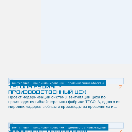
вентиляция
кондиционирование
промышленные объекты
ТЕГОЛА РУФИНГ -
ПРОИЗВОДСТВЕННЫЙ ЦЕХ
Проект модернизации системы вентиляции цеха по
производству гибкой черепицы фабрики TEGOLA, одного из
мировых лидеров в области производства кровельных и
гидроизоляционных систем.
вентиляция
кондиционирование
административные здания
ЧАЙНА КОНСТРАКШН БАНК