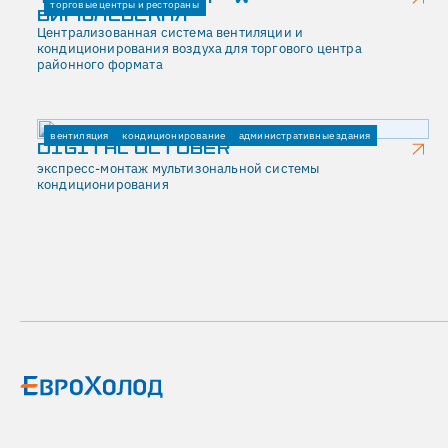
торговые центры и рестораны
вентиляции
БИРЮЛЕВСКАЯ"
и
Централизованная система вентиляции и
кондиционирования
кондиционирования воздуха для торгового центра
воздуха,
районного формата
а
также
выполнить
работы
вентиляция
кондиционирование
административные здания
по
DIGITAL OCTOBER
монтажу.
экспресс-монтаж мультизональной системы
Ключевым
кондиционирования
требованием
было
уложиться
в
установленный
на
весь
спектр
задач
срок
—
2,5
месяца.
Пожеланием
клиента