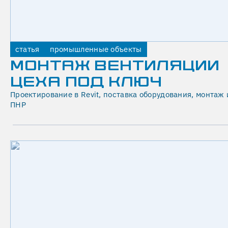
Х
О
Л
О
статья
промышленные объекты
МОНТАЖ ВЕНТИЛЯЦИИ
Д
ЦЕХА ПОД КЛЮЧ
О
Проектирование в Revit, поставка оборудования, монтаж 
С
ПНР
Н
А
Б
Ж
Е
Н
И