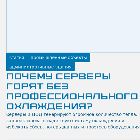
работку
нальных данных
тветствии
итикой
денциальности
.
тправить
статья
промышленные объекты
административные здания
Чиллерная
ПОЧЕМУ СЕРВЕРЫ
система
ГОРЯТ БЕЗ
применяется
ПРОФЕССИОНАЛЬНОГО
на
объектах,
ОХЛАЖДЕНИЯ?
где
Серверы и ЦОД генерируют огромное количество тепла. 
обычного
запроектировать надежную систему охлаждения и
кондиционирования
избежать сбоев, потерь данных и простоев оборудования
недостаточно