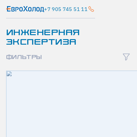
+7 905 745 51 11
Главная
ИНЖЕНЕРНАЯ
Новости
ЭКСПЕРТИЗА
Системы
холодоснабжения
на базе чиллеров
ФИЛЬТРЫ
статья
С
И
С
Т
Е
М
Ы