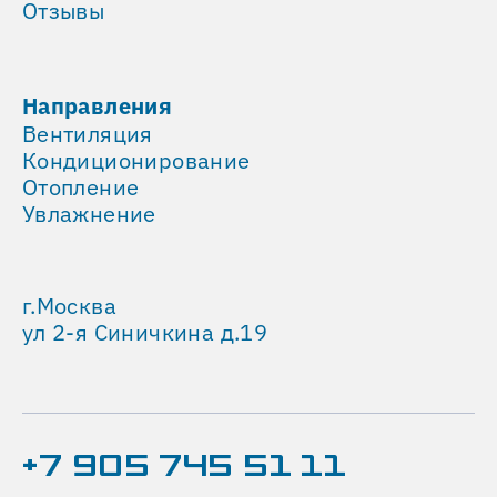
технологических
Отзывы
помещениях
и
других
Направления
объектах
Вентиляция
с
Кондиционирование
круглосуточной
Отопление
нагрузкой.
Увлажнение
Система
на
г.Москва
базе
ул 2-я Синичкина д.19
чиллеров
и
фанкойлов
позволяет
обслуживать
+7 905 745 51 11
большое