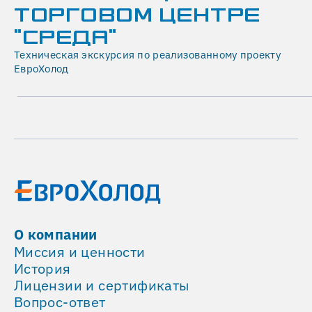
ТОРГОВОМ ЦЕНТРЕ
апарт-
комплексах
"СРЕДА"
в
Техническая экскурсия по реализованному проекту
медицинских
ЕвроХолод
и
лабораторных
помещениях
на
производственных
предприятиях
на
складах
и
в
О компании
логистических
Миссия и ценности
комплексах
История
в
Лицензии и сертификаты
серверных,
Вопрос-ответ