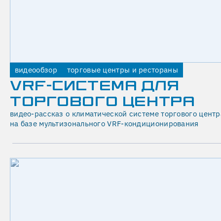
Я
Н
А
Б
А
видеообзор
торговые центры и рестораны
З
VRF-СИСТЕМА ДЛЯ
Е
ТОРГОВОГО ЦЕНТРА
Ч
видео-рассказ о климатической системе торгового центр
на базе мультизонального VRF-кондиционирования
И
Л
Л
Е
Р
О