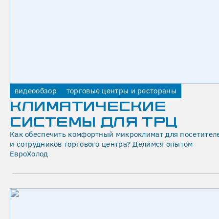
В
23.06.2020
Рассчитываем
холодопроизводительность,
подбираем
чиллеры,
насосные
группы,
видеообзор
торговые центры и рестораны
гидромодули,
КЛИМАТИЧЕСКИЕ
фанкойлы,
СИСТЕМЫ ДЛЯ ТРЦ
теплообменники,
Как обеспечить комфортный микроклимат для посетител
автоматику
и сотрудников торгового центра? Делимся опытом
и
ЕвроХолод
трассировку
трубопроводов.
Выполняем
монтаж,
пусконаладку
и