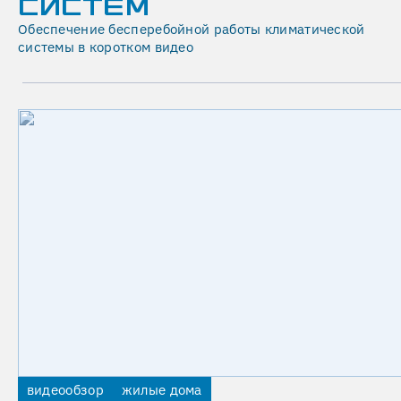
СИСТЕМ
-
Обеспечение бесперебойной работы климатической
Стоимость
системы в коротком видео
указана
ориентировочно
и
не
является
публичной
офертой.
-
Точная
цена
зависит
от
назначения
объекта,
площади,
состава
видеообзор
жилые дома