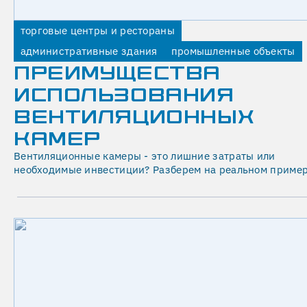
после
анализа
торговые центры и рестораны
исходных
административные здания
промышленные объекты
данных
ПРЕИМУЩЕСТВА
или
обследования
ИСПОЛЬЗОВАНИЯ
объекта.
ВЕНТИЛЯЦИОННЫХ
КАМЕР
ЕЛАТЬ
СЧЕТ
Вентиляционные камеры - это лишние затраты или
необходимые инвестиции? Разберем на реальном пример
СТЕМЫ
ИМЯ
ТЕЛЕФОН
лашаюсь