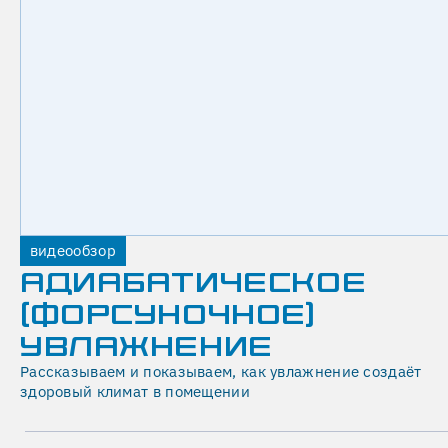
сдаём
систему
в
эксплуатацию.
Получите
инженерное
решение
под
ваш
объект
видеообзор
—
АДИАБАТИЧЕСКОЕ
без
(ФОРСУНОЧНОЕ)
избыточного
оборудования
УВЛАЖНЕНИЕ
и
Рассказываем и показываем, как увлажнение создаёт
без
здоровый климат в помещении
риска
нехватки