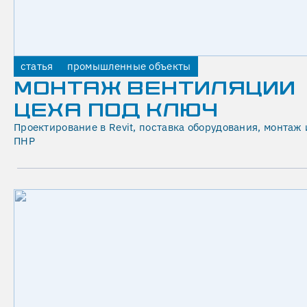
И
Ч
Е
С
статья
промышленные объекты
МОНТАЖ ВЕНТИЛЯЦИИ
К
ЦЕХА ПОД КЛЮЧ
О
Проектирование в Revit, поставка оборудования, монтаж 
Е
ПНР
(
Ф
О
Р
С
У
Н