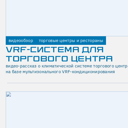
О
Ч
Н
О
Е
видеообзор
торговые центры и рестораны
)
VRF-СИСТЕМА ДЛЯ
У
ТОРГОВОГО ЦЕНТРА
В
видео-рассказ о климатической системе торгового центр
на базе мультизонального VRF-кондиционирования
Л
А
Ж
Н
Е
Н