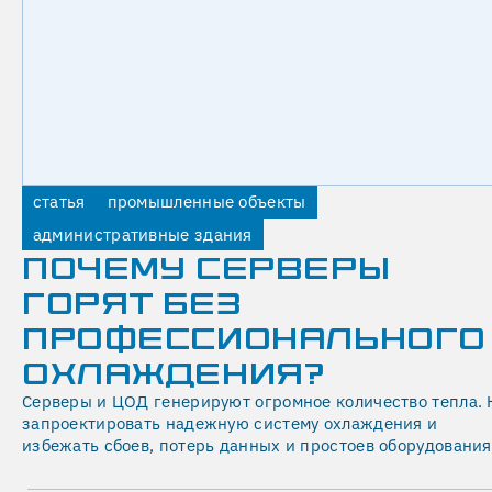
облако
лёгкой
влаги,
мгновенно
растворяющееся
в
воздухе,
статья
промышленные объекты
не
оседая
административные здания
на
ПОЧЕМУ СЕРВЕРЫ
мебели
ГОРЯТ БЕЗ
и
ПРОФЕССИОНАЛЬНОГО
стенах.
В
ОХЛАЖДЕНИЯ?
системе
Серверы и ЦОД генерируют огромное количество тепла. 
используется
запроектировать надежную систему охлаждения и
устойчивая
избежать сбоев, потерь данных и простоев оборудования
к