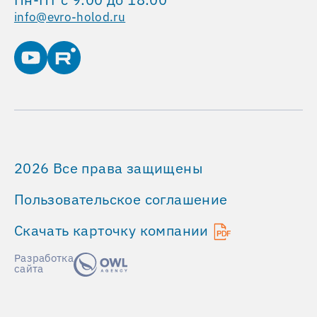
оседает
info@evro-holod.ru
на
поверхностях
—
только
без
остатка
переходит
в
пар.
2026 Все права защищены
Система
энергоэффективна:
Пользовательское соглашение
вся
энергия
Скачать карточку компании
затрачивается
Разработка
не
сайта
на
нагрев,
а