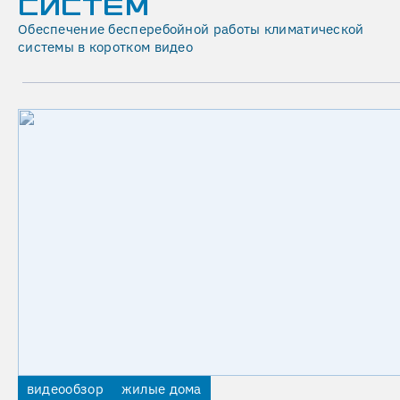
СИСТЕМ
многоступенчатую
Обеспечение бесперебойной работы климатической
очистку,
системы в коротком видео
чтобы
избежать
образования
накипи,
засорения
форсунок
и
попадания
микробов
в
воздух.
Механическая
фильтрация
удаляет
Обратный
видеообзор
жилые дома
песок,