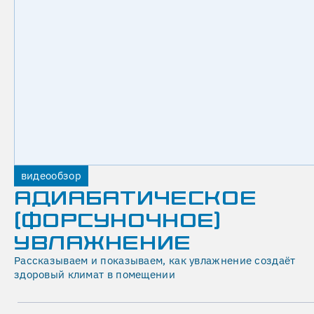
туман
—
капли
размером
не
более
45
микрон.
Видео
демонстрирует
реализованный
видеообзор
проект
АДИАБАТИЧЕСКОЕ
форсуночной
(ФОРСУНОЧНОЕ)
системы
УВЛАЖНЕНИЕ
увлажнения
в
Рассказываем и показываем, как увлажнение создаёт
коттедже
здоровый климат в помещении
с
баней.