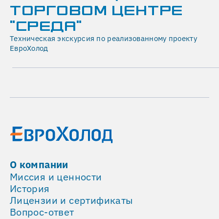
системы
ТОРГОВОМ ЦЕНТРЕ
проектируется
"СРЕДА"
так,
Техническая экскурсия по реализованному проекту
чтобы
ЕвроХолод
туман
эффективно
смешивался
с
воздухом
и
быстро
испарялся.
Датчики
и
О компании
контроллеры
Миссия и ценности
измеряют
История
текущую
Лицензии и сертификаты
влажность
Вопрос-ответ
и