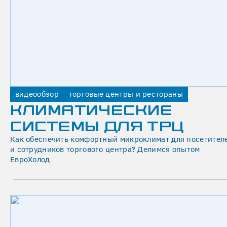
И
Е
26.03.2026
Технология
основана
на
принципе
видеообзор
торговые центры и рестораны
испарения
КЛИМАТИЧЕСКИЕ
мельчайших
капель
СИСТЕМЫ ДЛЯ ТРЦ
воды.
Как обеспечить комфортный микроклимат для посетител
Под
и сотрудников торгового центра? Делимся опытом
высоким
ЕвроХолод
давлением
вода
превращается
в
мельчайший