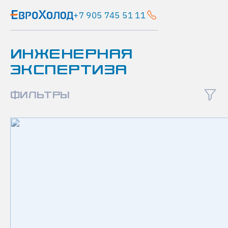
+7 905 745 51 11
Главная
ИНЖЕНЕРНАЯ
Новости
ЭКСПЕРТИЗА
Адиабатическое
(форсуночное)
увлажнение
ФИЛЬТРЫ
видеообзор
А
Д
И
А
Б
А
Т