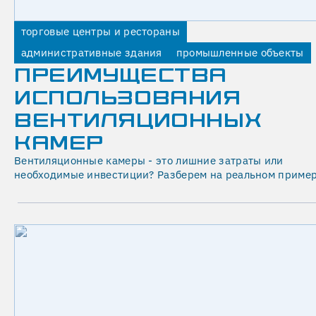
роста
для
биопленок
длительной
торговые центры и рестораны
в
работы
административные здания
промышленные объекты
испарительных
увлажнителя.
ПРЕИМУЩЕСТВА
модулях.
Мельчайшие
ИСПОЛЬЗОВАНИЯ
капли
ВЕНТИЛЯЦИОННЫХ
испаряются,
КАМЕР
отдавая
свою
Вентиляционные камеры - это лишние затраты или
необходимые инвестиции? Разберем на реальном пример
энергию
на
поглощение
тепла
у
окружающего
воздуха.
Форсунки
создают