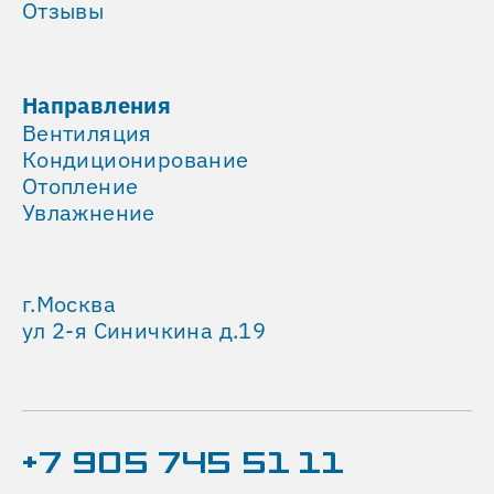
Отзывы
управляют
циклом
включения-
отключения
Направления
насосов
Вентиляция
и
Кондиционирование
форсунок.
Отопление
Это
Увлажнение
исключает
переувлажнение
и
г.Москва
образование
ул 2-я Синичкина д.19
конденсата.
Система
автоматически
поддерживает
оптимальный
+7 905 745 51 11
уровень