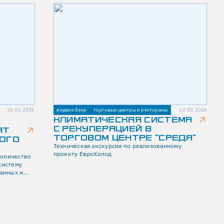
16.03.2026
видеообзор
торговые центры и рестораны
12.03.2026
КЛИМАТИЧЕСКАЯ СИСТЕМА
С РЕКУПЕРАЦИЕЙ В
ЯТ
ТОРГОВОМ ЦЕНТРЕ "СРЕДА"
ОГО
Техническая экскурсия по реализованному
проекту ЕвроХолод
количество
систему
данных и