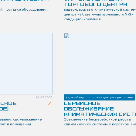
ТОРГОВОГО ЦЕНТРА
t, поставка оборудования,
видео-рассказ о климатической систем
центра на базе мультизонального VRF-
кондиционирования
26.03.2026
видеообзор
торговые центры и рестораны
ЕСКОЕ
СЕРВИСНОЕ
ОЕ)
ОБСЛУЖИВАНИЕ
Е
КЛИМАТИЧЕСКИХ СИСТ
ываем, как увлажнение
Обеспечение бесперебойной работы
имат в помещении
климатической системы в коротком ви