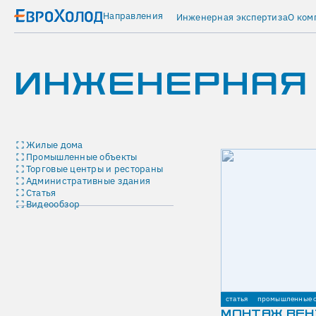
Направления
Инженерная экспертиза
О ком
Главная
ИНЖЕНЕРНАЯ
Новости
Институт
Инженерной
Физики,
Серпухов
вентиляция
кондиционирование
Жилые дома
административные
Промышленные объекты
здания
Торговые центры и рестораны
ИНСТИТУТ
Административные здания
Статья
ИНЖЕНЕРНОЙ
Видеообзор
ФИЗИКИ,
СЕРПУХОВ
08.06.2021
Компания
ЕвроХолод
выполнила
статья
промышленные 
полный
МОНТАЖ ВЕН