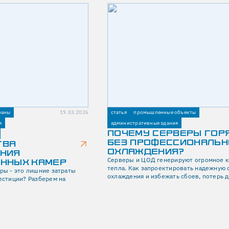
раны
19.03.2026
статья
промышленные объекты
я
административные здания
ПОЧЕМУ СЕРВЕРЫ ГОР
БЕЗ ПРОФЕССИОНАЛЬН
ТВА
ОХЛАЖДЕНИЯ?
НИЯ
Серверы и ЦОД генерируют огромное 
ННЫХ КАМЕР
тепла. Как запроектировать надежную 
ы - это лишние затраты
охлаждения и избежать сбоев, потерь 
естиции? Разберем на
простоев оборудования?