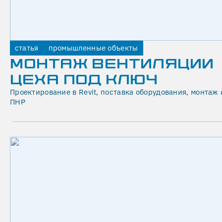
Б
И
Р
статья
промышленные объекты
А
МОНТАЖ ВЕНТИЛЯЦИИ
Ю
ЦЕХА ПОД КЛЮЧ
Т
Проектирование в Revit, поставка оборудования, монтаж 
ПНР
И
М
Е
Н
Н
О
Н
А