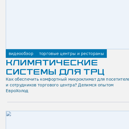
в
рамках
одной
команды.
Это
снижает
риски
при
видеообзор
торговые центры и рестораны
реализации
КЛИМАТИЧЕСКИЕ
проекта
СИСТЕМЫ ДЛЯ ТРЦ
и
упрощает
Как обеспечить комфортный микроклимат для посетител
взаимодействие
и сотрудников торгового центра? Делимся опытом
ЕвроХолод
заказчика
с
подрядчиком.
Мы
опираемся