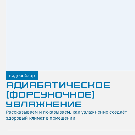
на
подтвержденную
квалификацию
компании:
на
сайте
размещены
лицензия
МЧС,
выписки
видеообзор
из
АДИАБАТИЧЕСКОЕ
реестра
СРО
(ФОРСУНОЧНОЕ)
на
УВЛАЖНЕНИЕ
проектирование
Рассказываем и показываем, как увлажнение создаёт
и
здоровый климат в помещении
монтаж,
а
также