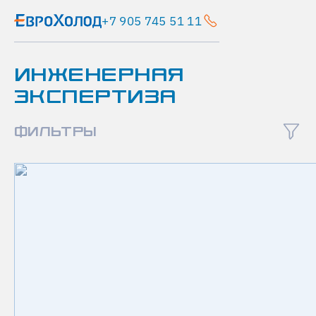
+7 905 745 51 11
Главная
ИНЖЕНЕРНАЯ
Новости
ЭКСПЕРТИЗА
Почему
выбирают
именно
ФИЛЬТРЫ
нас?
П
О
Ч
Е
М
У
В
Ы