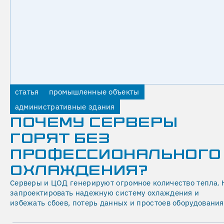
график
поставок,
согласованный
с
графиком
производства
работ.
Опыт,
статья
промышленные объекты
наработанный
административные здания
за
ПОЧЕМУ СЕРВЕРЫ
20+
ГОРЯТ БЕЗ
лет,
ПРОФЕССИОНАЛЬНОГО
позволяет
судить
ОХЛАЖДЕНИЯ?
об
Серверы и ЦОД генерируют огромное количество тепла. 
обязательности
запроектировать надежную систему охлаждения и
поставщиков
избежать сбоев, потерь данных и простоев оборудования
и