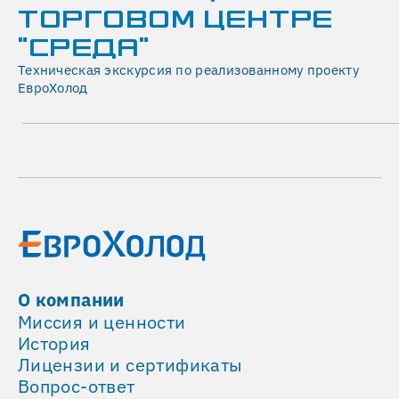
Работаем
ТОРГОВОМ ЦЕНТРЕ
в
"СРЕДА"
тандеме
Техническая экскурсия по реализованному проекту
со
ЕвроХолод
строителями,
начиная
от
бюджетирования
и
поддержки
в
тендере
в
части
О компании
инженерных
Миссия и ценности
систем,
История
вплоть
Лицензии и сертификаты
до
Вопрос-ответ
пакета