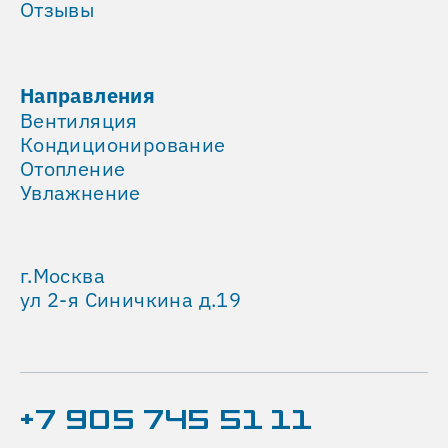
Отзывы
документов
для
сдачи
в
Направления
эксплуатацию
Вентиляция
и
Кондиционирование
обучения
Отопление
пользования
Увлажнение
системой.
г.Москва
ул 2-я Синичкина д.19
+7 905 745 51 11