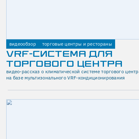
С
?
01.04.2026
Ключевое
преимущество
видеообзор
торговые центры и рестораны
ЕвроХолод
VRF-СИСТЕМА ДЛЯ
—
ТОРГОВОГО ЦЕНТРА
комплексный
видео-рассказ о климатической системе торгового центр
подход:
на базе мультизонального VRF-кондиционирования
проектирование,
поставка,
монтаж
и
ввод
в
эксплуатацию
выполняются