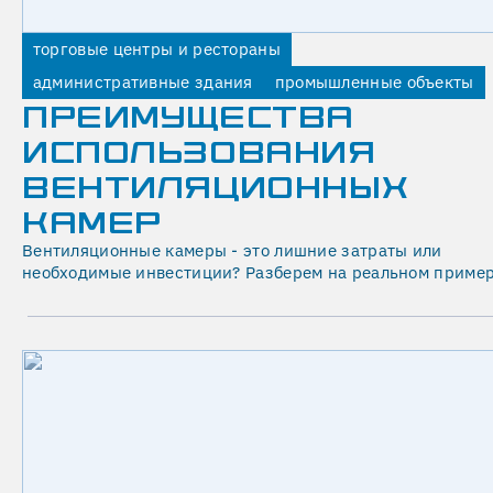
достоверность
расчетов.
торговые центры и рестораны
Своевременно
административные здания
промышленные объекты
информируем
ПРЕИМУЩЕСТВА
генподрядчика
о
ИСПОЛЬЗОВАНИЯ
возможных
ВЕНТИЛЯЦИОННЫХ
рисках
КАМЕР
проекта
с
Вентиляционные камеры - это лишние затраты или
целью
необходимые инвестиции? Разберем на реальном пример
выполнить
проект
качественно
и
в
срок.
Детально
продумываем