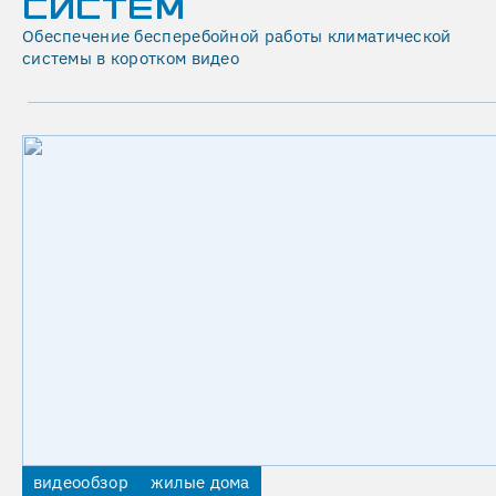
СИСТЕМ
экспертизу
Обеспечение бесперебойной работы климатической
и
системы в коротком видео
предложим
решение,
если
проект
уже
начат,
но
в
части
инженерных
систем
произошла
нестыковка
или
качество
работ
видеообзор
жилые дома